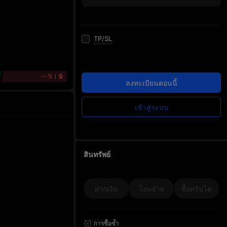
TP/SL
--%
S
ลงทะเบียนตอนนี้
เข้าสู่ระบบ
สินทรัพย์
ฝากเงิน
โอนย้าย
ซื้อคริปโต
การซื้อซ้ำ