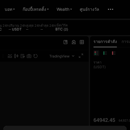
บอท
ก๊อปปี้เทรดดิ้ง
Wealth
ศูนย์รางวัล
เน็ตเวิร์ค
ณ 24h
ปริมาณ 24h
สูงสุด 24h
ต่ำสุด 24h
C
-- USDT
--
--
BTC (2)
รายการคำสั่ง
การ
TradingView
ราคา
(USDT)
64942.45
64,927.