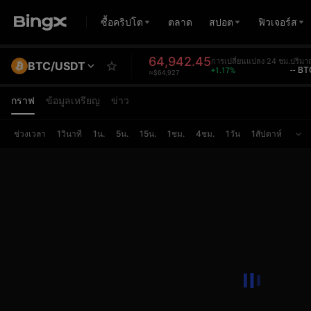
ซื้อคริปโต
ตลาด
สปอต
ฟิวเจอร์ส
64,942.45
การเปลี่ยนแปลง 24 ชม.
ปริมา
BTC/USDT
+1.17%
-- BT
≈$64,927
กราฟ
ข้อมูลเหรียญ
ข่าว
ช่วงเวลา
1วินาที
1น.
5น.
15น.
1ชม.
4ชม.
1วัน
1สัปดาห์