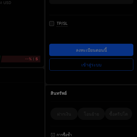
USD
41
TP/SL
ลงทะเบียนตอนนี้
--%
S
เข้าสู่ระบบ
สินทรัพย์
ฝากเงิน
โอนย้าย
ซื้อคริปโต
การซื้อซ้ำ