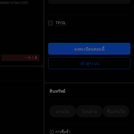
USD
.00000147964
TP/SL
ลงทะเบียนตอนนี้
--%
S
เข้าสู่ระบบ
สินทรัพย์
ฝากเงิน
โอนย้าย
ซื้อคริปโต
การซื้อซ้ำ