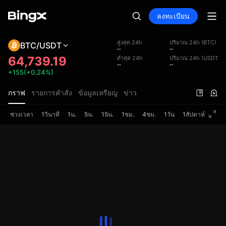
ลงทะเบียน
สูงสุด 24h
ปริมาณ 24h (BTC)
BTC/USDT
--
--
64,739.19
ต่ำสุด 24h
ปริมาณ 24h (USDT)
--
--
+155(+0.24%)
กราฟ
รายการคำสั่ง
ข้อมูลเหรียญ
ข่าว
ช่วงเวลา
1วินาที
1น.
5น.
15น.
1ชม.
4ชม.
1วัน
1สัปดาห์