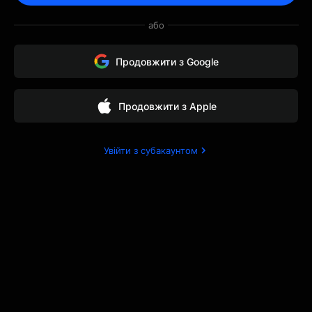
надамо ручну допомогу
або
та інструкції
електронною поштою,
Продовжити з Google
щоб допомогти вирішити
Продовжити з Apple
проблему.
Увійти з субакаунтом