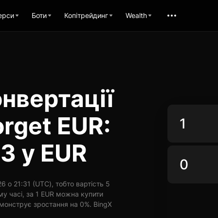
ерси
Боти
Копітрейдинг
Wealth
нвертації
orget EUR:
3 у EUR
 о 21:31 (UTC), тобто вартість 5
у часі, за 1 EUR можна купити
емонструє зростання на 0%. BingX