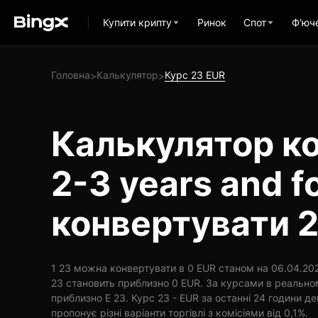
Купити крипту
Ринок
Спот
Ф'юч
Головна
Калькулятор
Курс 23 EUR
>
>
Калькулятор ко
2-3 years and f
конвертувати 2
1 23 можна конвертувати в 0 EUR станом на 06.04.2026
23 становить приблизно 0 EUR. За курсами в реальном
приблизно E 23. Курс 23 - EUR за останні 24 години д
пропонує різні варіанти торгівлі з комісіями від 0,1%.