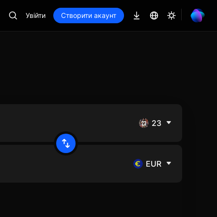
Увійти
Створити акаунт
23
EUR