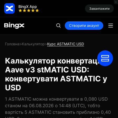
BingX App
Завантажити
Створити акаунт
Головна
Калькулятор
Курс ASTMATIC USD
>
>
Калькулятор конвертації
Aave v3 stMATIC USD:
конвертувати ASTMATIC у
USD
1 ASTMATIC можна конвертувати в 0,080 USD
станом на 06.08.2026 о 14:48 (UTC), тобто
вартість 5 ASTMATIC становить приблизно 0,40