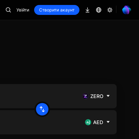
Увійти
Створити акаунт
ZERO
AED