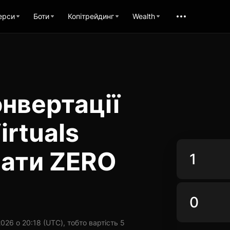
ерси
Боти
Копітрейдинг
Wealth
нвертації
irtuals
вати ZERO
26 о 20:18 (UTC), тобто вартість 5