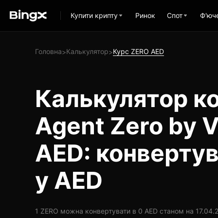
Купити крипту
Ринок
Спот
Ф'юч
Головна
Калькулятор
Курс ZERO AED
>
>
Калькулятор ко
Agent Zero by V
AED: конверту
у AED
1 ZERO можна конвертувати в 0 AED станом на 17.04.20