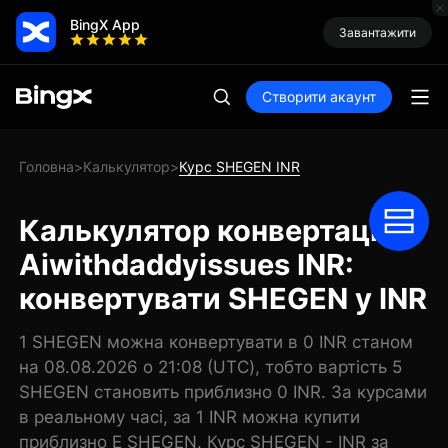
BingX App
Завантажити
Створити акаунт
Головна
Калькулятор
Курс SHEGEN INR
>
>
Калькулятор конвертації
Aiwithdaddyissues INR:
конвертувати SHEGEN у INR
1 SHEGEN можна конвертувати в 0 INR станом
на 08.08.2026 о 21:08 (UTC), тобто вартість 5
SHEGEN становить приблизно 0 INR. За курсами
в реальному часі, за 1 INR можна купити
приблизно E SHEGEN. Курс SHEGEN - INR за