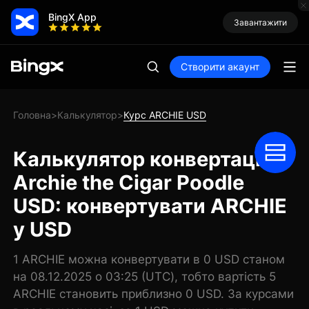
BingX App
Завантажити
Створити акаунт
Головна
Калькулятор
Курс ARCHIE USD
>
>
Калькулятор конвертації
Archie the Cigar Poodle
USD: конвертувати ARCHIE
у USD
1 ARCHIE можна конвертувати в 0 USD станом
на 08.12.2025 о 03:25 (UTC), тобто вартість 5
ARCHIE становить приблизно 0 USD. За курсами