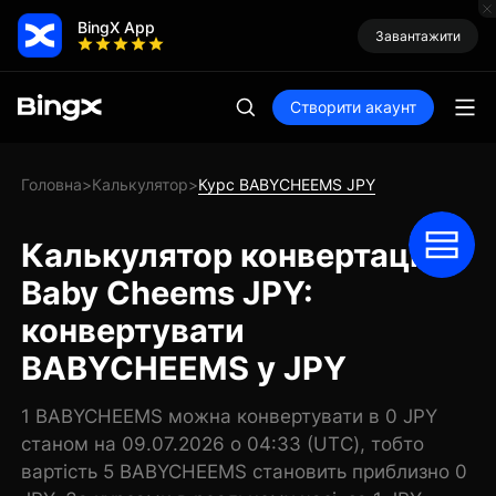
BingX App
Завантажити
Створити акаунт
Головна
Калькулятор
Курс BABYCHEEMS JPY
>
>
Калькулятор конвертації
Baby Cheems JPY:
конвертувати
BABYCHEEMS у JPY
1 BABYCHEEMS можна конвертувати в 0 JPY
станом на 09.07.2026 о 04:33 (UTC), тобто
вартість 5 BABYCHEEMS становить приблизно 0