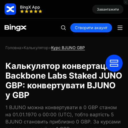
BingX App
Завантажити
Створити акаунт
Головна
Калькулятор
Курс BJUNO GBP
>
>
Калькулятор конвертації
Backbone Labs Staked JUNO
GBP: конвертувати BJUNO
у GBP
1 BJUNO можна конвертувати в 0 GBP станом
на 01.01.1970 о 00:00 (UTC), тобто вартість 5
BJUNO становить приблизно 0 GBP. За курсами