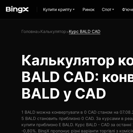
Купити крипту
Ринок
Спот
Ф'юч
Головна
Калькулятор
Курс BALD CAD
>
>
Калькулятор ко
BALD CAD: кон
BALD у CAD
1 BALD можна конвертувати в 0 CAD станом на 07.08.2
5 BALD становить приблизно 0 CAD. За курсами в реа
купити приблизно E BALD. Курс BALD - CAD за останні
-0,80%. BingX пропонує різні варіанти торгівлі з комісі