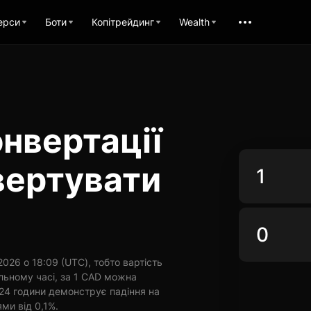
ерси
Боти
Копітрейдинг
Wealth
нвертації
вертувати
026 о 18:09 (UTC), тобто вартість
льному часі, за 1 CAD можна
 24 години демонструє падіння на
ями від 0,1%.