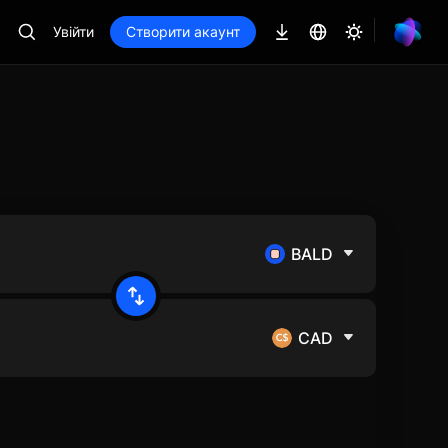
Увійти
Створити акаунт
BALD
CAD