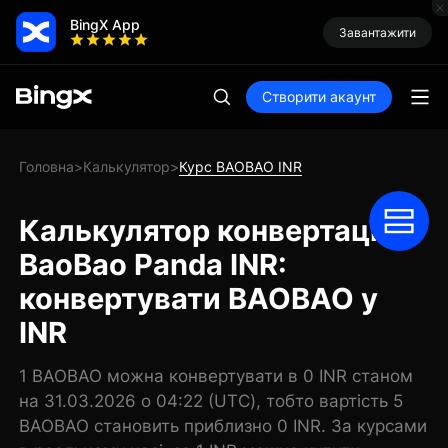
BingX App
Завантажити
Створити акаунт
Головна
Калькулятор
Курс BAOBAO INR
>
>
Калькулятор конвертації
BaoBao Panda INR:
конвертувати BAOBAO у
INR
1 BAOBAO можна конвертувати в 0 INR станом
на 31.03.2026 о 04:22 (UTC), тобто вартість 5
BAOBAO становить приблизно 0 INR. За курсами