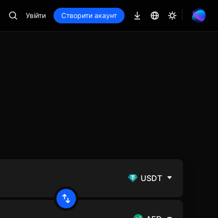
Увійти
Створити акаунт
USDT