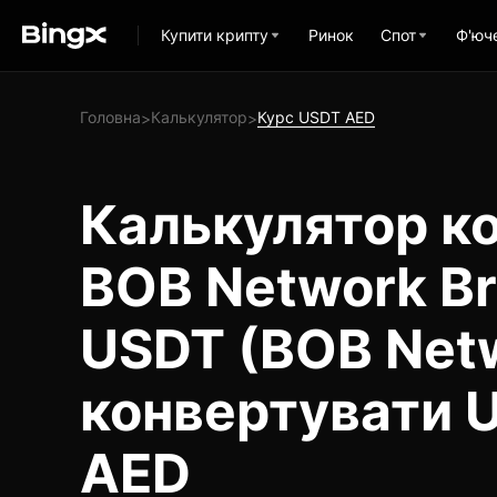
Купити крипту
Ринок
Спот
Ф'юч
Головна
Калькулятор
Курс USDT AED
>
>
Калькулятор ко
BOB Network Br
USDT (BOB Net
конвертувати 
AED