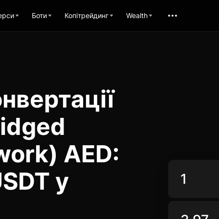
ерси
Боти
Копітрейдинг
Wealth
нвертації
idged
work) AED:
USDT у