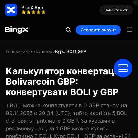
BingX App
Завантажити
Створити акаунт
Головна
Калькулятор
Курс BOLI GBP
>
>
Калькулятор конвертації
Bolivarcoin GBP:
конвертувати BOLI у GBP
1 BOLI можна конвертувати в 0 GBP станом на
09.11.2025 о 20:34 (UTC), тобто вартість 5 BOLI
становить приблизно 0 GBP. За курсами в
реальному часі, за 1 GBP можна купити
приблизно E BOLI. Курс BOLI - GBP за останні 24