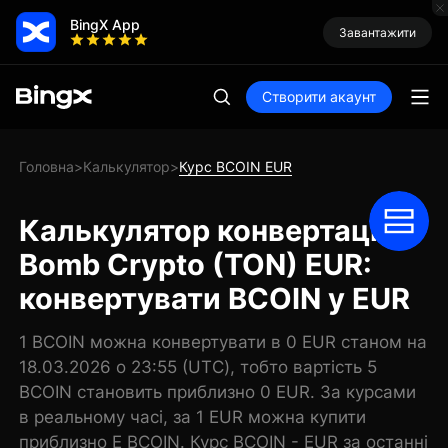
BingX App
Завантажити
Створити акаунт
Головна
Калькулятор
Курс BCOIN EUR
>
>
Калькулятор конвертації
Bomb Crypto (TON) EUR:
конвертувати BCOIN у EUR
1 BCOIN можна конвертувати в 0 EUR станом на
18.03.2026 о 23:55 (UTC), тобто вартість 5
BCOIN становить приблизно 0 EUR. За курсами
в реальному часі, за 1 EUR можна купити
приблизно E BCOIN. Курс BCOIN - EUR за останні