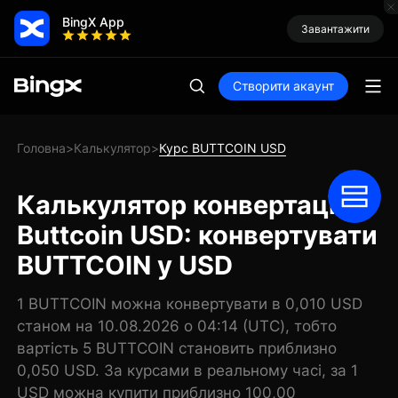
BingX App
Завантажити
Створити акаунт
Головна
Калькулятор
Курс BUTTCOIN USD
>
>
Калькулятор конвертації
Buttcoin USD: конвертувати
BUTTCOIN у USD
1 BUTTCOIN можна конвертувати в 0,010 USD
станом на 10.08.2026 о 04:14 (UTC), тобто
вартість 5 BUTTCOIN становить приблизно
0,050 USD. За курсами в реальному часі, за 1
USD можна купити приблизно 100,00