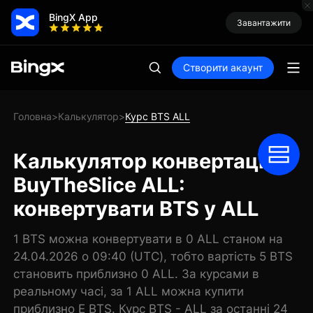
BingX App
Завантажити
Створити акаунт
Головна
Калькулятор
Курс BTS ALL
>
>
Калькулятор конвертації
BuyTheSlice ALL:
конвертувати BTS у ALL
1 BTS можна конвертувати в 0 ALL станом на
24.04.2026 о 09:40 (UTC), тобто вартість 5 BTS
становить приблизно 0 ALL. За курсами в
реальному часі, за 1 ALL можна купити
приблизно E BTS. Курс BTS - ALL за останні 24