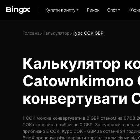
Купити крипту
Ринок
Спот
Ф'юч
Головна
Калькулятор
Курс COK GBP
>
>
Калькулятор ко
Catownkimono 
конвертувати 
1 COK можна конвертувати в 0 GBP станом на 07.08.20
COK становить приблизно 0 GBP. За курсами в реальн
приблизно E COK. Курс COK - GBP за останні 24 годин
BingX пропонує різні варіанти торгівлі з комісіями від 