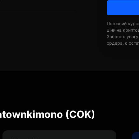
Поточний курс:
ціни на крипт
Зверніть увагу
ордера, є оста
Catownkimono (COK)