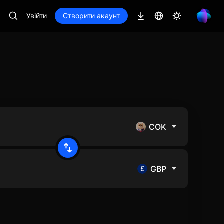
Увійти
Створити акаунт
COK
GBP