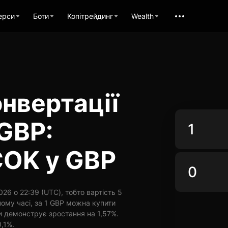
ерси
Боти
Копітрейдинг
Wealth
нвертації
GBP:
COK у GBP
26 о 22:39 (UTC), тобто вартість 5
ому часі, за 1 GBP можна купити
и демонструє зростання на 1,57%.
0,1%.