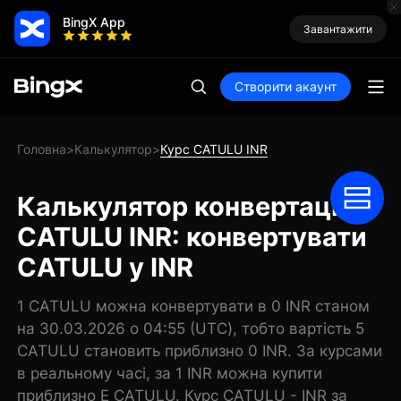
BingX App
Завантажити
Створити акаунт
Головна
Калькулятор
Курс CATULU INR
>
>
Калькулятор конвертації
CATULU INR: конвертувати
CATULU у INR
1 CATULU можна конвертувати в 0 INR станом
на 30.03.2026 о 04:55 (UTC), тобто вартість 5
CATULU становить приблизно 0 INR. За курсами
в реальному часі, за 1 INR можна купити
приблизно E CATULU. Курс CATULU - INR за