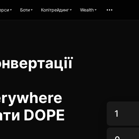
ерси
Боти
Копітрейдинг
Wealth
нвертації
erywhere
ати DOPE