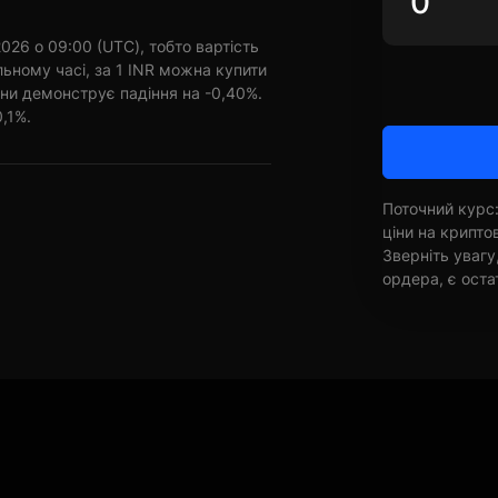
026 о 09:00 (UTC), тобто вартість
ьному часі, за 1 INR можна купити
ини демонструє падіння на -0,40%.
0,1%.
Поточний курс:
ціни на крипт
Зверніть увагу
ордера, є оста