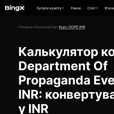
Купити крипту
Ринок
Спот
Ф'юч
Головна
Калькулятор
Курс DOPE INR
>
>
Калькулятор ко
Department Of
Propaganda Ev
INR: конвертув
у INR