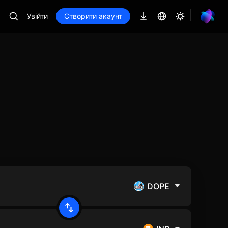
Увійти
Створити акаунт
DOPE