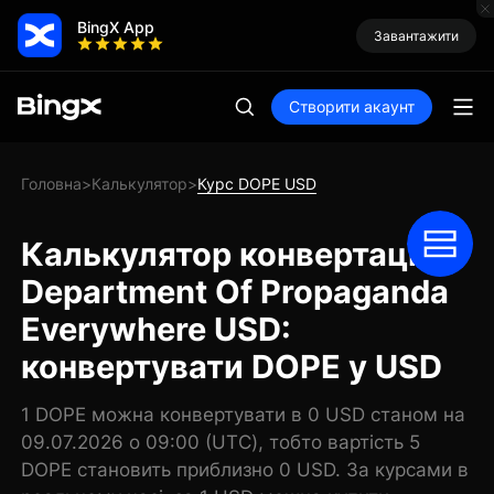
BingX App
Завантажити
Створити акаунт
Головна
Калькулятор
Курс DOPE USD
>
>
Калькулятор конвертації
Department Of Propaganda
Everywhere USD:
конвертувати DOPE у USD
1 DOPE можна конвертувати в 0 USD станом на
09.07.2026 о 09:00 (UTC), тобто вартість 5
DOPE становить приблизно 0 USD. За курсами в