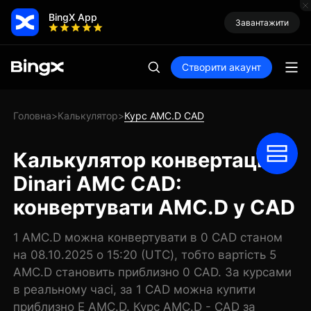
BingX App
Завантажити
Створити акаунт
Головна
Калькулятор
Курс AMC.D CAD
>
>
Калькулятор конвертації
Dinari AMC CAD:
конвертувати AMC.D у CAD
1 AMC.D можна конвертувати в 0 CAD станом
на 08.10.2025 о 15:20 (UTC), тобто вартість 5
AMC.D становить приблизно 0 CAD. За курсами
в реальному часі, за 1 CAD можна купити
приблизно E AMC.D. Курс AMC.D - CAD за