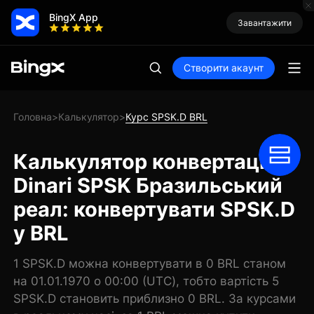
BingX App
Завантажити
Створити акаунт
Головна
Калькулятор
Курс SPSK.D BRL
>
>
Калькулятор конвертації
Dinari SPSK Бразильський
реал: конвертувати SPSK.D
у BRL
1 SPSK.D можна конвертувати в 0 BRL станом
на 01.01.1970 о 00:00 (UTC), тобто вартість 5
SPSK.D становить приблизно 0 BRL. За курсами