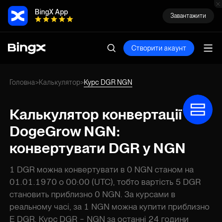
BingX App
Завантажити
Створити акаунт
Головна
Калькулятор
Курс DGR NGN
>
>
Калькулятор конвертації
DogeGrow NGN:
конвертувати DGR у NGN
1 DGR можна конвертувати в 0 NGN станом на
01.01.1970 о 00:00 (UTC), тобто вартість 5 DGR
становить приблизно 0 NGN. За курсами в
реальному часі, за 1 NGN можна купити приблизно
E DGR. Курс DGR - NGN за останні 24 години