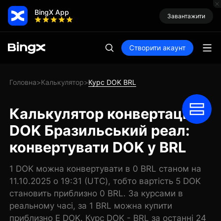
BingX App
Завантажити
Створити акаунт
Головна
Калькулятор
Курс DOK BRL
>
>
Калькулятор конвертації
DOK Бразильський реал:
конвертувати DOK у BRL
1 DOK можна конвертувати в 0 BRL станом на
11.10.2025 о 19:31 (UTC), тобто вартість 5 DOK
становить приблизно 0 BRL. За курсами в
реальному часі, за 1 BRL можна купити
приблизно E DOK. Курс DOK - BRL за останні 24