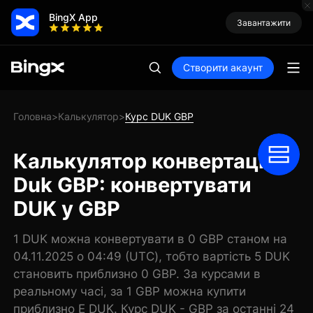
BingX App
Завантажити
Створити акаунт
Головна
Калькулятор
Курс DUK GBP
>
>
Калькулятор конвертації
Duk GBP: конвертувати
DUK у GBP
1 DUK можна конвертувати в 0 GBP станом на
04.11.2025 о 04:49 (UTC), тобто вартість 5 DUK
становить приблизно 0 GBP. За курсами в
реальному часі, за 1 GBP можна купити
приблизно E DUK. Курс DUK - GBP за останні 24