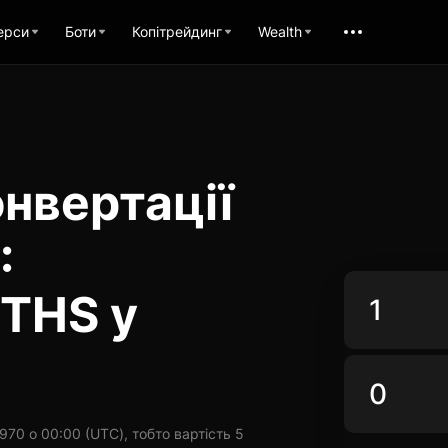
ерси
Боти
Копітрейдинг
Wealth
нвертації
:
ETHS у
70 о 00:00 (UTC), тобто вартість 5