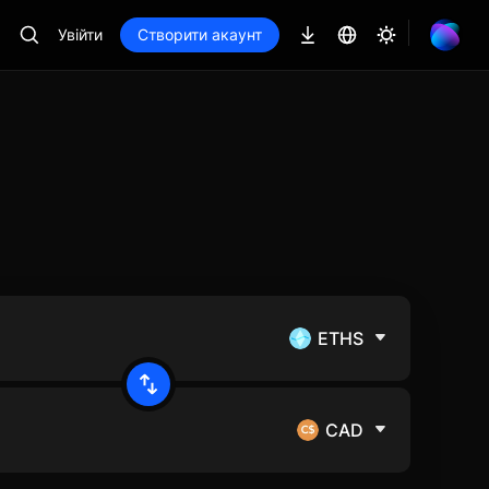
Увійти
Створити акаунт
ETHS
CAD