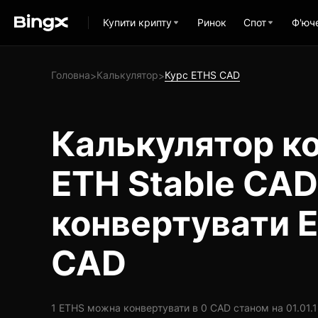
Купити крипту
Ринок
Спот
Ф'юч
Головна
Калькулятор
Курс ETHS CAD
>
>
Калькулятор ко
ETH Stable CAD
конвертувати 
CAD
1 ETHS можна конвертувати в 0 CAD станом на 01.01.19