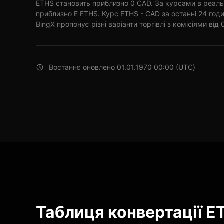
ETHS становить приблизно 0 CAD. За курсами в реаль
приблизно E ETHS. Курс ETHS - CAD за останні 24 год
BingX пропонує різні варіанти торгівлі з комісіями від 
Востаннє оновлено 01.01.1970 00:00 (UTC)
Таблиця конвертації ET