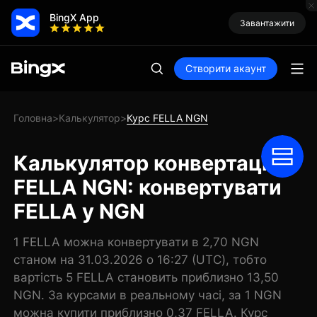
BingX App
Завантажити
Створити акаунт
Головна
Калькулятор
Курс FELLA NGN
>
>
Калькулятор конвертації
FELLA NGN: конвертувати
FELLA у NGN
1 FELLA можна конвертувати в 2,70 NGN
станом на 31.03.2026 о 16:27 (UTC), тобто
вартість 5 FELLA становить приблизно 13,50
NGN. За курсами в реальному часі, за 1 NGN
можна купити приблизно 0,37 FELLA. Курс