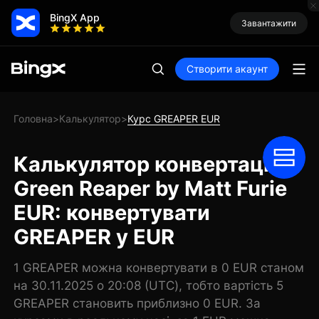
BingX App
Завантажити
Створити акаунт
Головна
Калькулятор
Курс GREAPER EUR
>
>
Калькулятор конвертації
Green Reaper by Matt Furie
EUR: конвертувати
GREAPER у EUR
1 GREAPER можна конвертувати в 0 EUR станом
на 30.11.2025 о 20:08 (UTC), тобто вартість 5
GREAPER становить приблизно 0 EUR. За