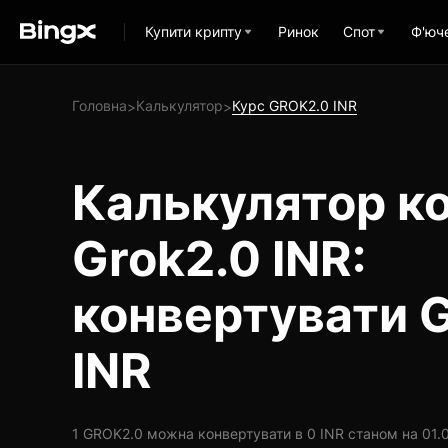
Купити крипту
Ринок
Спот
Ф'юч
Головна
Калькулятор
Курс GROK2.0 INR
>
>
Калькулятор ко
Grok2.0 INR:
конвертувати 
INR
1 GROK2.0 можна конвертувати в 0 INR станом на 01.0