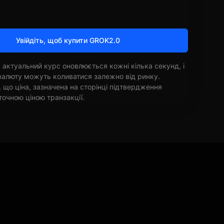
Увійдіть, щоб купити GROK2.0
 актуальний курс оновлюється кожні кілька секунд, і
овалюту можуть коливатися залежно від ринку.
, що ціна, зазначена на сторінці підтвердження
точною ціною транзакції.