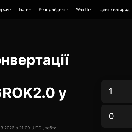
ерси
Боти
Копітрейдинг
Wealth
Центр нагород
нвертації
GROK2.0 у
8.2026 о 21:00 (UTC), тобто