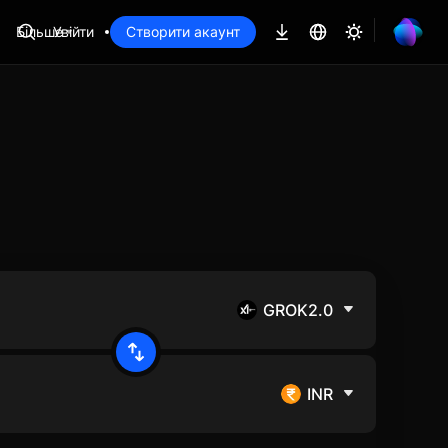
Більше
Увійти
Створити акаунт
GROK2.0
INR