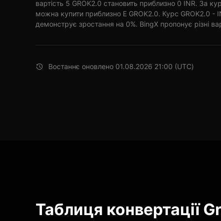
вартість 5 GROK2.0 становить приблизно 0 INR. За кур
можна купити приблизно E GROK2.0. Курс GROK2.0 - IN
демонструє зростання на 0%. BingX пропонує різні варі
Востаннє оновлено 01.08.2026 21:00 (UTC)
Таблиця конвертації G