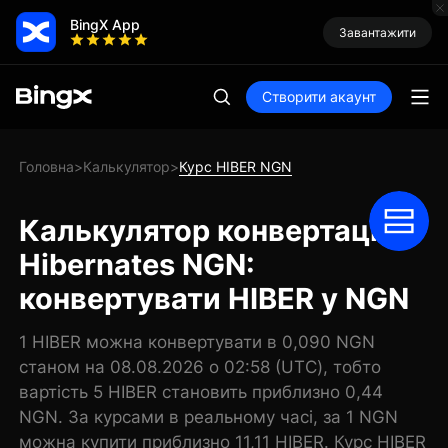
BingX App
Завантажити
Створити акаунт
Головна
Калькулятор
Курс HIBER NGN
>
>
Калькулятор конвертації
Hibernates NGN:
конвертувати HIBER у NGN
1 HIBER можна конвертувати в 0,090 NGN
станом на 08.08.2026 о 02:58 (UTC), тобто
вартість 5 HIBER становить приблизно 0,44
NGN. За курсами в реальному часі, за 1 NGN
можна купити приблизно 11,11 HIBER. Курс HIBER