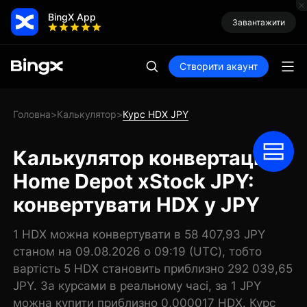
BingX App
Завантажити
Створити акаунт
Головна
Калькулятор
Курс HDX JPY
>
>
Калькулятор конвертації
Home Depot xStock JPY:
конвертувати HDX у JPY
1 HDX можна конвертувати в 58 407,93 JPY
станом на 09.08.2026 о 09:19 (UTC), тобто
вартість 5 HDX становить приблизно 292 039,65
JPY. За курсами в реальному часі, за 1 JPY
можна купити приблизно 0,000017 HDX. Курс