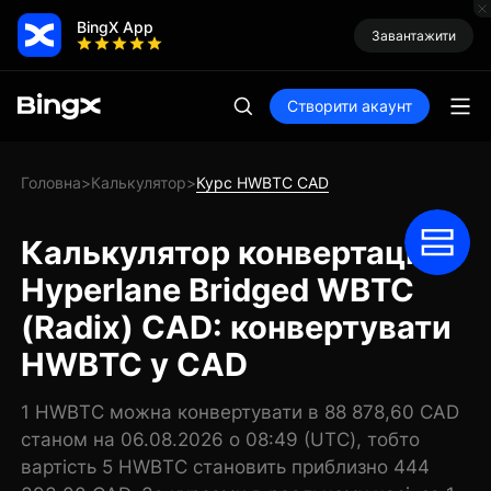
BingX App
Завантажити
Створити акаунт
Головна
Калькулятор
Курс HWBTC CAD
>
>
Калькулятор конвертації
Hyperlane Bridged WBTC
(Radix) CAD: конвертувати
HWBTC у CAD
1 HWBTC можна конвертувати в 88 878,60 CAD
станом на 06.08.2026 о 08:49 (UTC), тобто
вартість 5 HWBTC становить приблизно 444