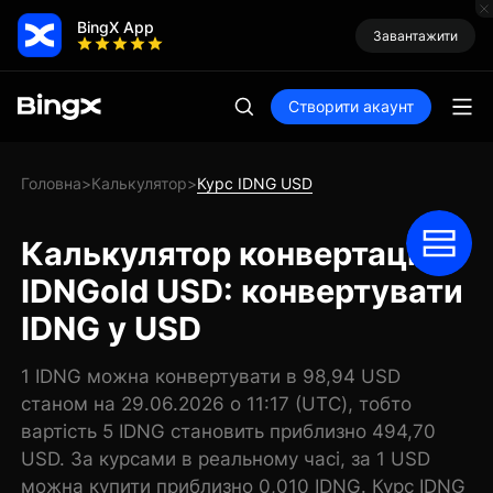
BingX App
Завантажити
Створити акаунт
Головна
Калькулятор
Курс IDNG USD
>
>
Калькулятор конвертації
IDNGold USD: конвертувати
IDNG у USD
1 IDNG можна конвертувати в 98,94 USD
станом на 29.06.2026 о 11:17 (UTC), тобто
вартість 5 IDNG становить приблизно 494,70
USD. За курсами в реальному часі, за 1 USD
можна купити приблизно 0,010 IDNG. Курс IDNG