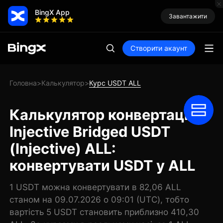
BingX App
Завантажити
Створити акаунт
Головна
Калькулятор
Курс USDT ALL
>
>
Калькулятор конвертації
Injective Bridged USDT
(Injective) ALL:
конвертувати USDT у ALL
1 USDT можна конвертувати в 82,06 ALL
станом на 09.07.2026 о 09:01 (UTC), тобто
вартість 5 USDT становить приблизно 410,30