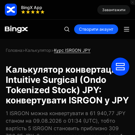
BingX App
Завантажити
Створити акаунт
Головна
Калькулятор
Курс ISRGON JPY
>
>
Калькулятор конвертації
Intuitive Surgical (Ondo
Tokenized Stock) JPY:
конвертувати ISRGON у JPY
1 ISRGON можна конвертувати в 61 940,77 JPY
станом на 09.08.2026 о 01:34 (UTC), тобто
вартість 5 ISRGON становить приблизно 309