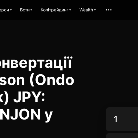
ерси
Боти
Копітрейдинг
Wealth
нвертації
son (Ondo
) JPY:
JNJON у