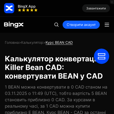
BingX App
Завантажити
Створити акаунт
Головна
Калькулятор
Курс BEAN CAD
>
>
Калькулятор конвертації
Killer Bean CAD:
конвертувати BEAN у CAD
1 BEAN можна конвертувати в 0 CAD станом на
03.11.2025 о 11:49 (UTC), тобто вартість 5 BEAN
становить приблизно 0 CAD. За курсами в
реальному часі, за 1 CAD можна купити
приблизно E BEAN. Курс BEAN - CAD за останні