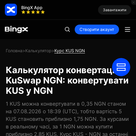
BingX App
Завантажити
Створити акаунт
Головна
Калькулятор
Курс KUS NGN
>
>
Калькулятор конвертації
KuSwap NGN: конвертувати
KUS у NGN
1 KUS можна конвертувати в 0,35 NGN станом
на 07.08.2026 о 18:39 (UTC), тобто вартість 5
KUS становить приблизно 1,75 NGN. За курсами
в реальному часі, за 1 NGN можна купити
приблизно 2,85 KUS. Курс KUS - NGN за останні