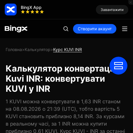
BingX App
Завантажити
Створити акаунт
Головна
Калькулятор
Курс KUVI INR
>
>
Калькулятор конвертації
Kuvi INR: конвертувати
KUVI у INR
1 KUVI можна конвертувати в 1,63 INR станом
на 08.08.2026 о 21:39 (UTC), тобто вартість 5
KUVI становить приблизно 8,14 INR. За курсами
в реальному часі, за 1 INR можна купити
приблизно 0,61 KUVI. Курс KUVI - INR за останні