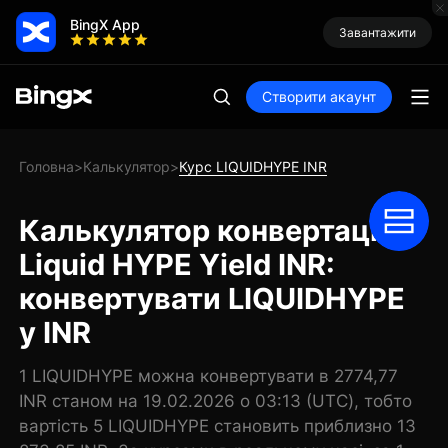
BingX App
Завантажити
Створити акаунт
Головна
Калькулятор
Курс LIQUIDHYPE INR
>
>
Калькулятор конвертації
Liquid HYPE Yield INR:
конвертувати LIQUIDHYPE
у INR
1 LIQUIDHYPE можна конвертувати в 2774,77
INR станом на 19.02.2026 о 03:13 (UTC), тобто
вартість 5 LIQUIDHYPE становить приблизно 13