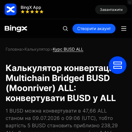
BingX App
Завантажити
Створити акаунт
Головна
Калькулятор
Курс BUSD ALL
>
>
Калькулятор конвертації
Multichain Bridged BUSD
(Moonriver) ALL:
конвертувати BUSD у ALL
1 BUSD можна конвертувати в 47,66 ALL
станом на 09.07.2026 о 09:06 (UTC), тобто
вартість 5 BUSD становить приблизно 238,29