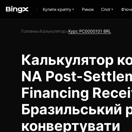
Купити крипту
Ринок
Спот
Ф'юч
Головна
Калькулятор
Курс PC0000101 BRL
>
>
Калькулятор ко
NA Post-Settle
Financing Rece
Бразильський р
конвертувати