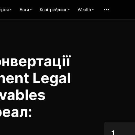
ерси
Боти
Копітрейдинг
Wealth
нвертації
ment Legal
ivables
еал: