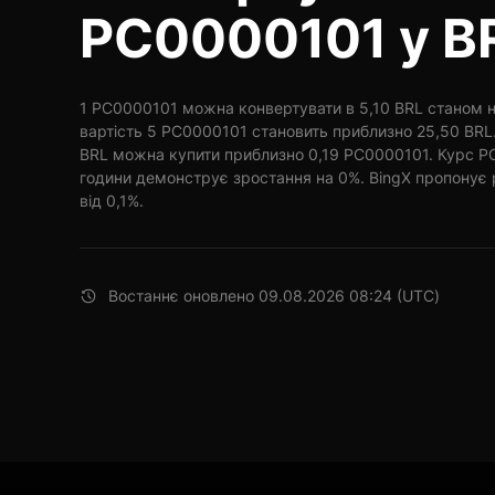
PC0000101 у B
1 PC0000101 можна конвертувати в 5,10 BRL станом на
вартість 5 PC0000101 становить приблизно 25,50 BRL.
BRL можна купити приблизно 0,19 PC0000101. Курс PC
години демонструє зростання на 0%. BingX пропонує рі
від 0,1%.
Востаннє оновлено 09.08.2026 08:24 (UTC)