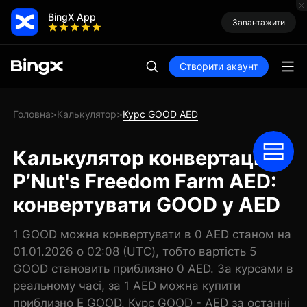
BingX App
Завантажити
Створити акаунт
Головна
Калькулятор
Курс GOOD AED
>
>
Калькулятор конвертації
P’Nut's Freedom Farm AED:
конвертувати GOOD у AED
1 GOOD можна конвертувати в 0 AED станом на
01.01.2026 о 02:08 (UTC), тобто вартість 5
GOOD становить приблизно 0 AED. За курсами в
реальному часі, за 1 AED можна купити
приблизно E GOOD. Курс GOOD - AED за останні