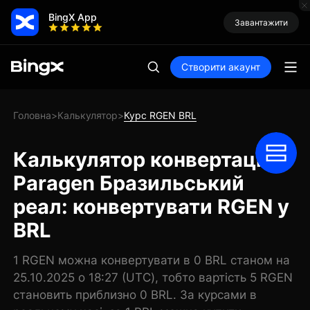
BingX App
Завантажити
Створити акаунт
Головна
Калькулятор
Курс RGEN BRL
>
>
Калькулятор конвертації
Paragen Бразильський
реал: конвертувати RGEN у
BRL
1 RGEN можна конвертувати в 0 BRL станом на
25.10.2025 о 18:27 (UTC), тобто вартість 5 RGEN
становить приблизно 0 BRL. За курсами в