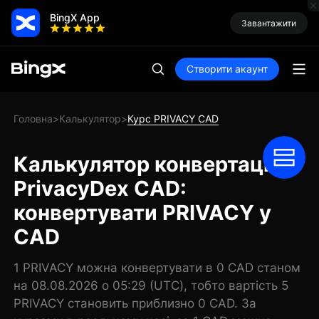
BingX App
Завантажити
Створити акаунт
Головна
Калькулятор
Курс PRIVACY CAD
>
>
Калькулятор конвертації
PrivacyDex CAD:
конвертувати PRIVACY у
CAD
1 PRIVACY можна конвертувати в 0 CAD станом
на 08.08.2026 о 05:29 (UTC), тобто вартість 5
PRIVACY становить приблизно 0 CAD. За