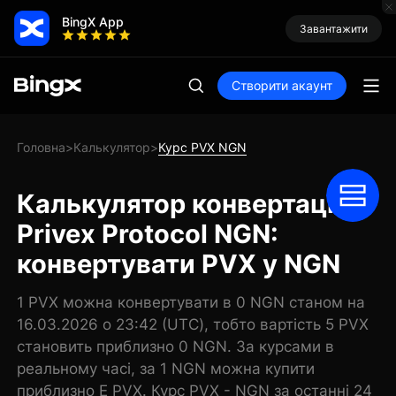
BingX App
Завантажити
Створити акаунт
Головна
Калькулятор
Курс PVX NGN
>
>
Калькулятор конвертації
Privex Protocol NGN:
конвертувати PVX у NGN
1 PVX можна конвертувати в 0 NGN станом на
16.03.2026 о 23:42 (UTC), тобто вартість 5 PVX
становить приблизно 0 NGN. За курсами в
реальному часі, за 1 NGN можна купити
приблизно E PVX. Курс PVX - NGN за останні 24