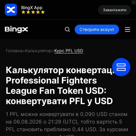
BingX App
Завантажити
Створити акаунт
Головна
Калькулятор
Курс PFL USD
>
>
Калькулятор конвертації
Professional Fighters
League Fan Token USD:
конвертувати PFL у USD
1 PFL можна конвертувати в 0,090 USD станом
на 06.08.2026 о 21:29 (UTC), тобто вартість 5
PFL становить приблизно 0,44 USD. За курсами